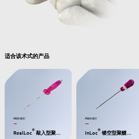
适合该术式的产品
PEEK锚钉
PEEK锚钉
®
®
RealLoc
敲入型聚醚醚酮缝合锚钉
InLoc
镂空型聚醚醚酮缝合锚钉