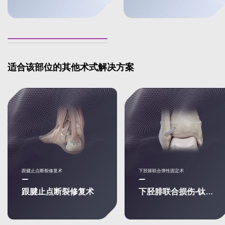
适合该部位的其他术式解决方案
跟腱止点断裂修复术
下胫腓联合弹性固定术
跟腱止点断裂修复术
下胫腓联合损伤-钛板修复