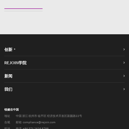
+
创新
REJOIN学院
新闻
我们
锐健在中国
地址
中国 浙江 杭州市 临平区 经济技术开发区新颜路22号
合规
邮箱 compliance@rejoin.com
投诉
电话 +86 571 2626 8788