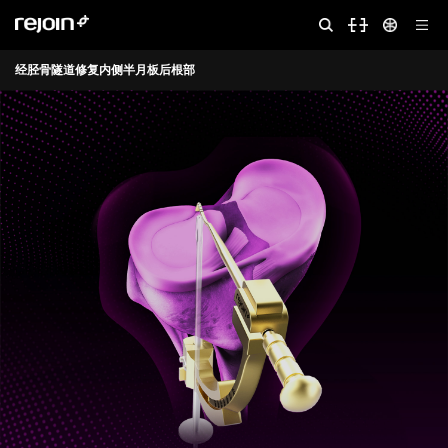
经胫骨隧道修复内侧半月板后根部