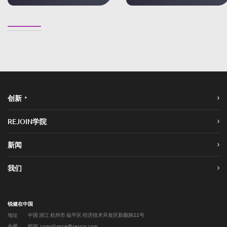
+
创新
REJOIN学院
新闻
我们
锐健在中国
地址
中国 浙江 杭州市 临平区 经济技术开发区新颜路22号
合规
邮箱 compliance@rejoin.com