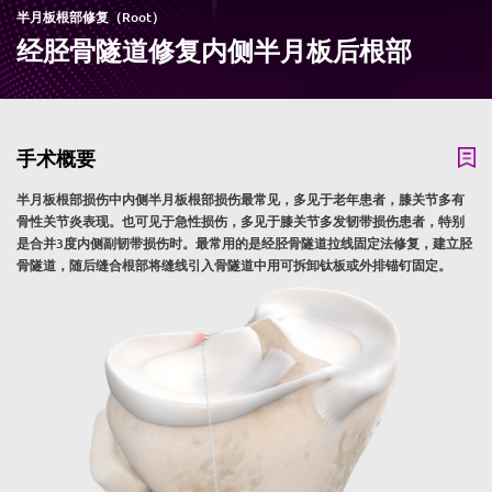
半月板根部修复（Root）
经胫骨隧道修复内侧半月板后根部
手术概要
半月板根部损伤中内侧半月板根部损伤最常见，多见于老年患者，膝关节多有
骨性关节炎表现。也可见于急性损伤，多见于膝关节多发韧带损伤患者，特别
是合并3度内侧副韧带损伤时。最常用的是经胫骨隧道拉线固定法修复，建立胫
骨隧道，随后缝合根部将缝线引入骨隧道中用可拆卸钛板或外排锚钉固定。