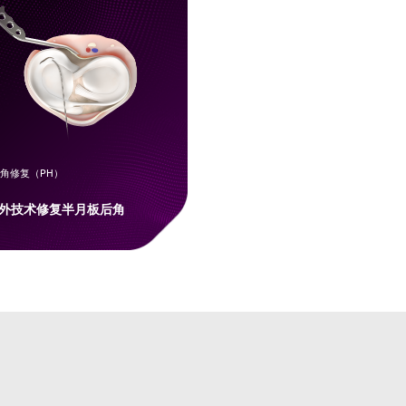
角修复（PH）
外技术修复半月板后角