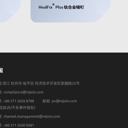
®
HealFix
Plus 钛合金锚钉
国
国 浙江 杭州市 临平区 经济技术开发区新颜路22号
 compliance@rejoin.com
 +86 571 2626 8788
邮箱 pv@rejoin.com
产品投诉/不良事件报告)
 channel.management@rejoin.com
 +86 571 2630 0581