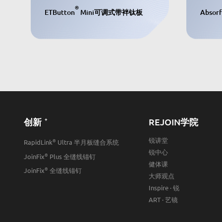
®
ETButton
Mini可调式带袢钛板
Absorf
+
创新
REJOIN学院
锐讲堂
®
RapidLink
Ultra 半月板缝合系统
锐中心
®
JoinFix
Plus 全缝线锚钉
健体课
®
JoinFix
全缝线锚钉
大师观点
Inspire · 锐
ART · 艺镜