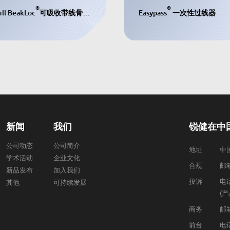
®
®
ill BeakLoc
可吸收带线骨锚钉
Easypass
一次性过线器
新闻
我们
锐健在中
公司动态
公司简介
地址
中
学术活动
企业文化
合规
邮箱
新品发布
加入我们
投诉
电话
其他
可持续发展
(
商务
邮箱
前台
电话