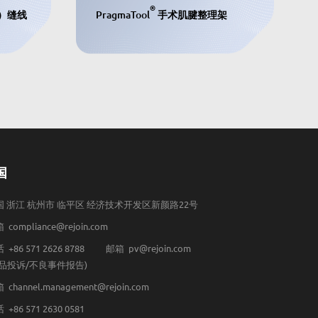
®
针）缝线
PragmaTool
手术肌腱整理架
国
国 浙江 杭州市 临平区 经济技术开发区新颜路22号
 compliance@rejoin.com
 +86 571 2626 8788
邮箱 pv@rejoin.com
产品投诉/不良事件报告)
 channel.management@rejoin.com
 +86 571 2630 0581