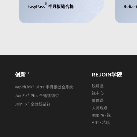
®
EasyPass
半月板缝合枪
ReliaF
+
创新
REJOIN学院
锐讲堂
®
RapidLink
Ultra 半月板缝合系统
锐中心
®
JoinFix
Plus 全缝线锚钉
健体课
®
JoinFix
全缝线锚钉
大师观点
Inspire · 锐
ART · 艺镜