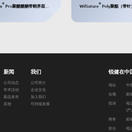
®
®
ix
Pro聚醚醚酮带鞘界面螺钉
WilSuture
Poly聚酯（带
新闻
我们
锐健在中
公司动态
公司简介
地址
中
学术活动
企业文化
合规
邮箱
新品发布
加入我们
投诉
电话
其他
可持续发展
(
商务
邮箱
前台
电话