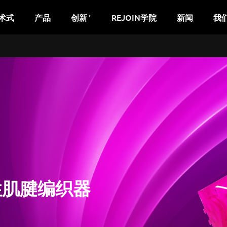
+
术式
产品
创新
REJOIN学院
新闻
我
性肌腱编织器