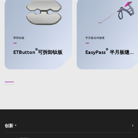
带袢钛板
半月板全内修复
®
®
ETButton
可拆卸钛板
EasyPass
半月板缝合枪
+
创新