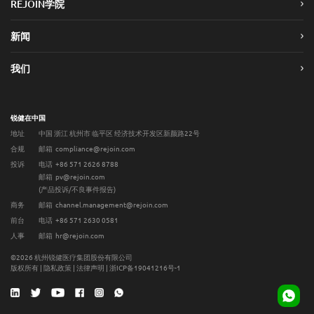
REJOIN学院
新闻
我们
锐健在中国
地址
中国 浙江 杭州市 临平区 经济技术开发区新颜路22号
合规
邮箱 compliance@rejoin.com
投诉
电话 +86 571 2626 8788
邮箱 pv@rejoin.com
(产品投诉/不良事件报告)
商务
邮箱 channel.management@rejoin.com
前台
电话 +86 571 2630 0581
人事
邮箱 hr@rejoin.com
©2026 杭州锐健医疗集团股份有限公司
版权所有 |
隐私政策
|
法律声明
|
浙ICP备19041216号-1