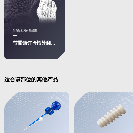
带翼锚钉拇外翻矫正
带翼锚钉拇指外翻矫正
适合该部位的其他产品