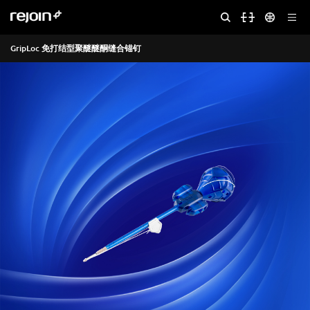
GripLoc 免打结型聚醚醚酮缝合锚钉