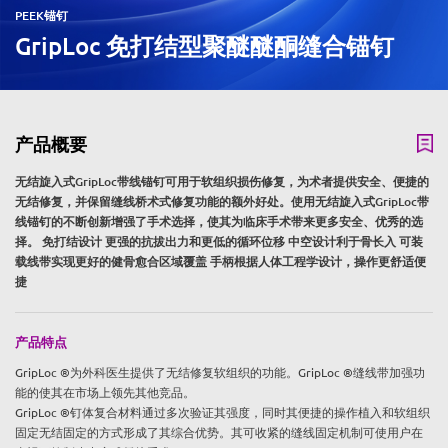
PEEK锚钉
GripLoc 免打结型聚醚醚酮缝合锚钉
产品概要
无结旋入式GripLoc带线锚钉可用于软组织损伤修复，为术者提供安全、便捷的
无结修复，并保留缝线桥术式修复功能的额外好处。使用无结旋入式GripLoc带
线锚钉的不断创新增强了手术选择，使其为临床手术带来更多安全、优秀的选
择。 免打结设计 更强的抗拔出力和更低的循环位移 中空设计利于骨长入 可装
载线带实现更好的健骨愈合区域覆盖 手柄根据人体工程学设计，操作更舒适便
捷
产品特点
GripLoc ®为外科医生提供了无结修复软组织的功能。GripLoc ®缝线带加强功
能的使其在市场上领先其他竞品。
GripLoc ®钉体复合材料通过多次验证其强度，同时其便捷的操作植入和软组织
固定无结固定的方式形成了其综合优势。其可收紧的缝线固定机制可使用户在