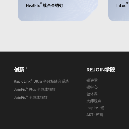
®
®
HealFix
钛合金锚钉
InLoc
+
创新
REJOIN学院
锐讲堂
®
RapidLink
Ultra 半月板缝合系统
锐中心
®
JoinFix
Plus 全缝线锚钉
健体课
®
JoinFix
全缝线锚钉
大师观点
Inspire · 锐
ART · 艺镜