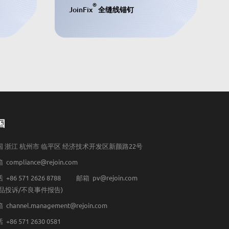
®
JoinFix
全缝线锚钉
国
国 浙江 杭州市 临平区 经济技术开发区新颜路22号
 compliance@rejoin.com
 +86 571 2626 8788
邮箱 pv@rejoin.com
产品投诉/不良事件报告)
 channel.management@rejoin.com
 +86 571 2630 0581