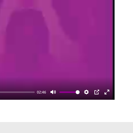
02:46
Mute
Settings
PIP
Enter
fullscreen