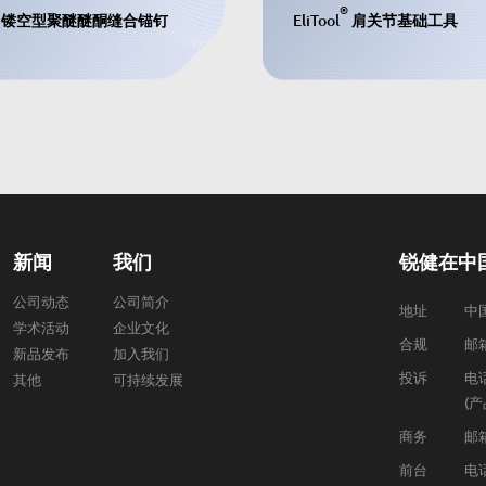
®
镂空型聚醚醚酮缝合锚钉
EliTool
肩关节基础工具
新闻
我们
锐健在中
公司动态
公司简介
地址
中
学术活动
企业文化
合规
邮箱
新品发布
加入我们
投诉
电话
其他
可持续发展
(
商务
邮箱
前台
电话