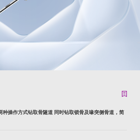
两种操作方式钻取骨隧道 同时钻取锁骨及喙突侧骨道，简