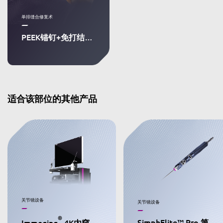
单排缝合修复术
PEEK锚钉+免打结快速线带桥技术
适合该部位的其他产品
关节镜设备
关节镜设备
®
Immeging
4K内窥镜摄像系统
SimphElite™ Pro 第二代动力手柄