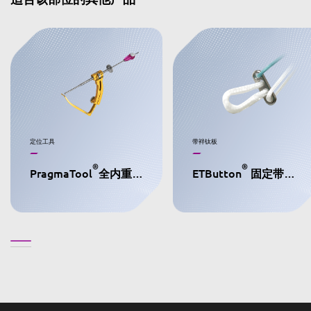
定位工具
带袢钛板
®
®
PragmaTool
全内重建定位器
ETButton
固定带袢钛板