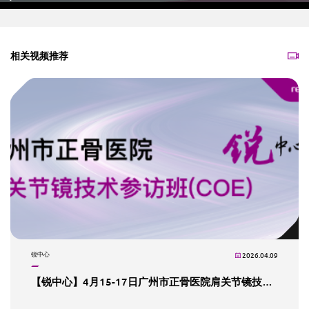
Play
Mute
Settings
PIP
En
fu
相关视频推荐
锐中心
2026.04.09
【锐中心】4月15-17日广州市正骨医院肩关节镜技术参访班（COE）