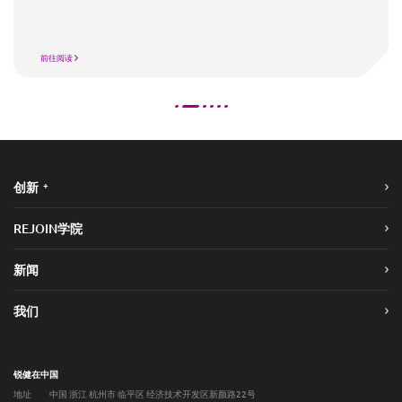
前往阅读
+
创新
REJOIN学院
新闻
我们
锐健在中国
地址
中国 浙江 杭州市 临平区 经济技术开发区新颜路22号