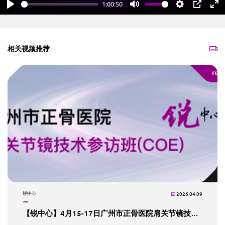
1:00:50
Play
Mute
Settings
PIP
En
fu
相关视频推荐
锐中心
2026.04.09
【锐中心】4月15-17日广州市正骨医院肩关节镜技术参访班（COE）