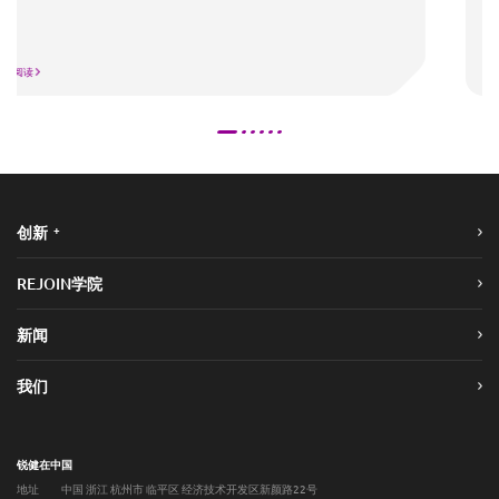
前往阅读
+
创新
REJOIN学院
新闻
我们
锐健在中国
地址
中国 浙江 杭州市 临平区 经济技术开发区新颜路22号