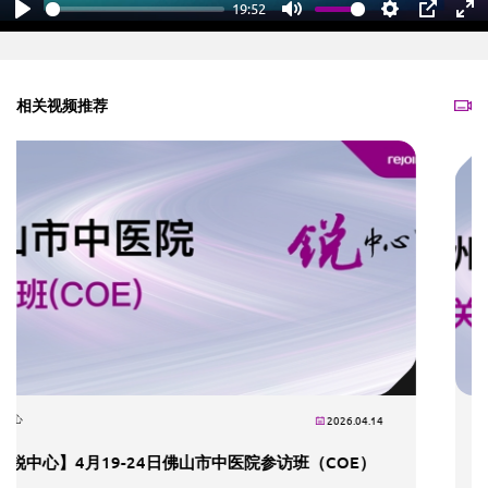
19:52
Play
Mute
Settings
PIP
En
fu
相关视频推荐
锐中心
2026.04.09
【锐中心】4月15-17日广州市正骨医院肩关节镜技术参访班（COE）