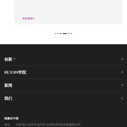
前往阅读
+
创新
REJOIN学院
新闻
我们
锐健在中国
地址
中国 浙江 杭州市 临平区 经济技术开发区新颜路22号