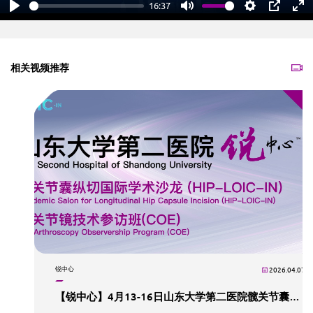
16:37
Play
Mute
Settings
PIP
En
fu
相关视频推荐
锐中心
2026.04.07
【锐中心】4月13-16日山东大学第二医院髋关节囊纵切国际学术沙龙及参访班（COE）