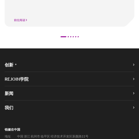
前往阅读
+
创新
REJOIN学院
新闻
我们
锐健在中国
地址
中国 浙江 杭州市 临平区 经济技术开发区新颜路22号