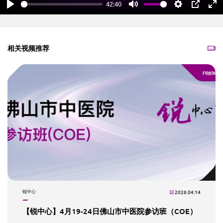
42:40
Play
Mute
Settings
PIP
En
fu
相关视频推荐
锐中心
2026.04.14
【锐中心】4月19-24日佛山市中医院参访班（COE）