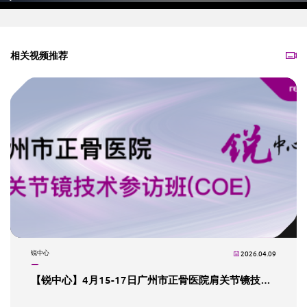
Play
Mute
Settings
PIP
En
fu
相关视频推荐
锐中心
2026.04.09
【锐中心】4月15-17日广州市正骨医院肩关节镜技术参访班（COE）